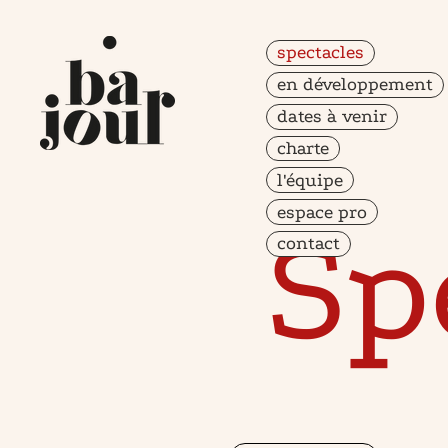
spectacles
en développement
dates à venir
charte
l'équipe
espace pro
Sp
contact