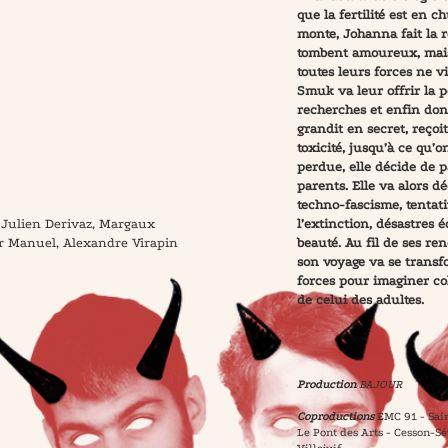
que la fertilité est en c
monte, Johanna fait la r
tombent amoureux, mais 
toutes leurs forces ne v
Smuk va leur offrir la p
recherches et enfin donn
grandit en secret, reço
toxicité, jusqu’à ce qu’o
perdue, elle décide de p
parents. Elle va alors 
techno-fascisme, tentat
 Julien Derivaz, Margaux
l’extinction, désastres 
or Manuel, Alexandre Virapin
beauté. Au fil de ses re
son voyage va se transf
forces pour imaginer c
de celui des adultes.
Production
BAJOUR
Coproductions
EMC 91 - Sain
Le Pont des Arts - Cesson-Sé