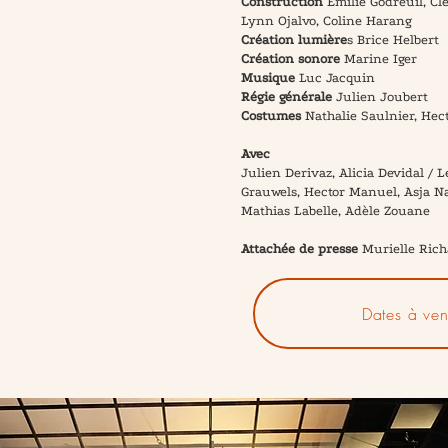
Construction
Émilie Godreuil, Cl
Lynn Ojalvo, Coline Harang
Création lumière
s Brice Helbert
Création sonore
Marine Iger
Musique
Luc Jacquin
Régie générale
Julien Joubert
Costumes
Nathalie Saulnier, Hec
Avec
Julien Derivaz, Alicia Devidal / 
Grauwels, Hector Manuel, Asja Na
Mathias Labelle, Adèle Zouane
Attachée de presse
Murielle Rich
Dates à ven