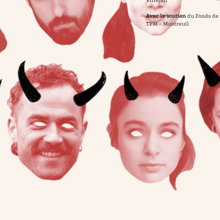
Villejuif
Avec le soutien
du Fonds de 
TPM - Montreuil