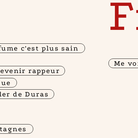
F
ume c'est plus sain
Me vo
evenir rappeur
tue
ler de Duras
ntagnes