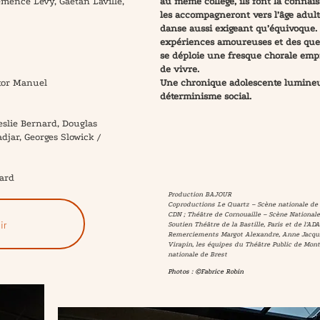
émence Levy, Gaetan Laville,
au même collège, ils font la connai
les accompagneront vers l’âge adul
danse aussi exigeant qu’équivoque.
expériences amoureuses et des que
se déploie une fresque chorale empr
de vivre.
tor Manuel
Une chronique adolescente lumineu
déterminisme social.
Leslie Bernard, Douglas
djar, Georges Slowick /
ard
Production BAJOUR
Coproductions Le Quartz – Scène nationale de B
CDN ; Théâtre de Cornouaille – Scène Nationa
ir
Soutien Théâtre de la Bastille, Paris et de l'A
Remerciements Margot Alexandre, Anne Jacqui
Virapin, les équipes du Théâtre Public de Mon
nationale de Brest
Photos : ©Fabrice Robin