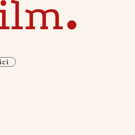
ilm
•
ici