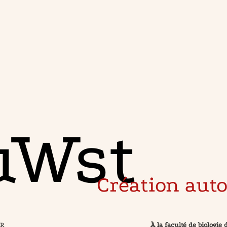
uWst
Création aut
UR
À la faculté de biologie