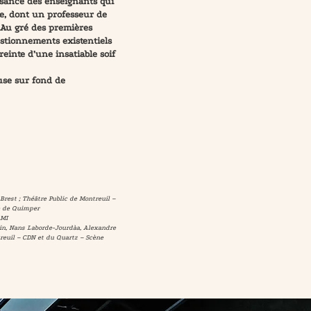
ssance des enseignants qui
te, dont un professeur de
 Au gré des premières
stionnements existentiels
einte d’une insatiable soif
se sur fond de
rest ; Théâtre Public de Montreuil –
le de Quimper
DAMI
n, Nans Laborde-Jourdàa, Alexandre
treuil – CDN et du Quartz – Scène