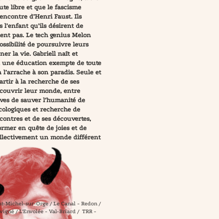
hute libre et que le fascisme
encontre d’Henri Faust. Ils
l’enfant qu’ils désirent de
ient pas. Le tech genius Melon
ossibilité de poursuivre leurs
er la vie. Gabriell naît et
it une éducation exempte de toute
n l’arrache à son paradis. Seule et
artir à la recherche de ses
découvrir leur monde, entre
ives de sauver l’humanité de
écologiques et recherche de
ncontres et de ses découvertes,
ormer en quête de joies et de
ollectivement un monde différent
t-Michel-sur-Orge / Le Canal - Redon /
vigné / L'Envolée - Val-Briard / TRR -