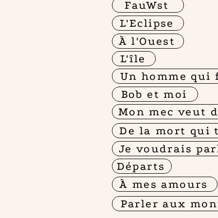
FauWst
L'Eclipse
À l'Ouest
L'île
Un homme qui f
Bob et moi
Mon mec veut d
De la mort qui 
Je voudrais par
Départs
À mes amours
Parler aux mo